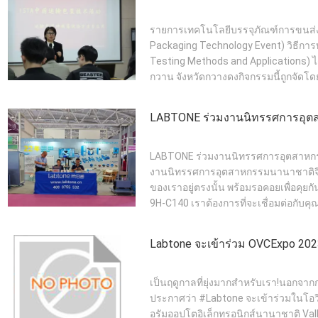
รายการเทคโนโลยีบรรจุภัณฑ์การขนส่ง
Packaging Technology Event) วิธี
Testing Methods and Applications) ได้
กวาน จังหวัดกวางดงกิจกรรมนี้ถูกจัดโดย
LABTONE ร่วมงานนิทรรศการอุต
LABTONE ร่วมงานนิทรรศการอุตสาหกรรม
งานนิทรรศการอุตสาหกรรมนานาชาติจีนใ
ของเราอยู่ตรงนั้น พร้อมรอคอยเพื่อคุยกั
9H-C140 เราต้องการที่จะเชื่อมต่อกับคุณ
Labtone จะเข้าร่วม OVCExpo 20
เป็นฤดูกาลที่ยุ่งมากสำหรับเรา!นอกจากก
ประกาศว่า #Labtone จะเข้าร่วมในโอวี
อรัมออปโตอิเล็กทรอนิกส์นานาชาติ Valle