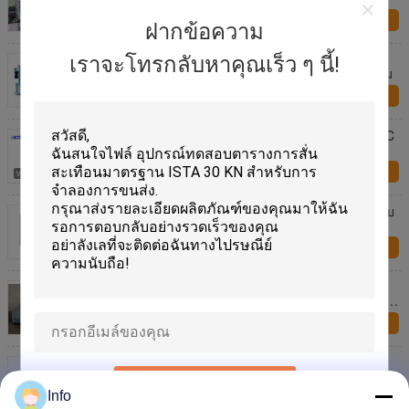
สอบถามทันที
ฝากข้อความ
อุปกรณ์ทดสอบสั่นสะเทือนความยืดหยุ่นสูงสุด 51 มม
เราจะโทรกลับหาคุณเร็ว ๆ นี้!
สําหรับภาระหนัก สนับสนุนภาระตั้งสูงถึง 300 กิโลกรัม
สอบถามทันที
อุปกรณ์ทดสอบแรงสั่นสะเทือน 1,000 กก. f สำหรับ IEC
60335-2-24 และ IEC 60335-2-40
สอบถามทันที
อุปกรณ์ทดสอบการสั่นสะเทือน 22KN พร้อมโต๊ะทดสอบ
80x80 ซม., เครื่องควบคุมการสั่นสะเทือน VCS-2
สอบถามทันที
เครื่องทดสอบการสั่นสะเทือนของเครื่องปั่นไฟแบบสั่น
สะเทือนด้วยมาตรฐาน ISO 2247: 2000 Mil Std 167-1A
Standard
สอบถามทันที
Vertical Vibration Test Equipment Meet JESD 22-
B103B For Components Test
เสนอ
Info
สอบถามทันที