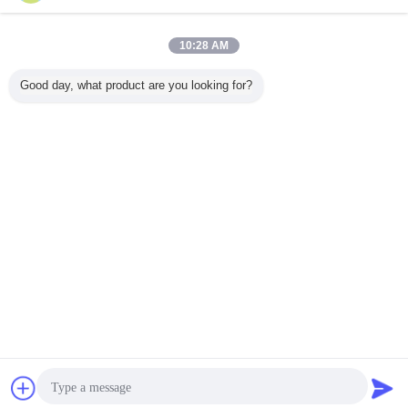
อุปกรณ์ทดสอบแรงสั่นสะเทือน 6kN สำหรับส่วนประกอบ
ไฟฟ้าด้วย IEC / EN 60529
10:28 AM
สอบถามทันที
Good day, what product are you looking for?
1 / 10
เปลี่ยนภาษา
Thai
บ้าน
|
เกี่ยวกับเรา
|
ติดต่อเรา
|
แผนผังเว็บไซต์
|
Privacy Policy
สก์ท็อปดู
Copyright © 2016 - 2026 Labtone Test Equipment Co., Ltd.
All rights reserved.
การพูดคุย
ขออ้าง