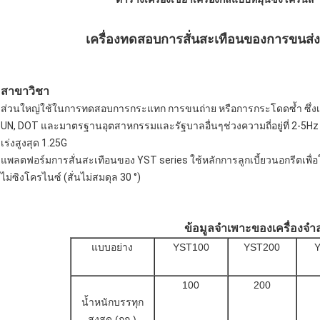
เครื่องทดสอบการสั่นสะเทือนของการขนส่ง
สาขาวิชา
ส่วนใหญ่ใช้ในการทดสอบการกระแทก การขนถ่าย หรือการกระโดดซ้ำ ซึ่งเป
UN, DOT และมาตรฐานอุตสาหกรรมและรัฐบาลอื่นๆช่วงความถี่อยู่ที่ 2-5Hz โดยม
เร่งสูงสุด 1.25G
แพลตฟอร์มการสั่นสะเทือนของ YST series ใช้หลักการลูกเบี้ยวนอกรีตเพื่
ไม่ซิงโครไนซ์ (สั่นไม่สมดุล 30 °)
ข้อมูลจำเพาะของเครื่องจ
แบบอย่าง
YST100
YST200
100
200
น้ำหนักบรรทุก
สูงสุด (กก.)