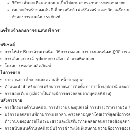
วิธีการสั่นสะเทือนแบบหมุนเป็นไปตามมาตรฐานการทดสอบสากล
เหมาะสำหรับของเล่น อิเล็กทรอนิกส์ เฟอร์นิเจอร์ ของขวัญ เครื่
จำลองการขนส่งบรรจุภัณฑ์
เครื่องจำลองการขนส่ง
บริการ:
พรีเซลล์
การให้คำปรึกษาด้านเทคนิค: วิธีการทดสอบ การวางแผนห้องปฏิบัติกา
การเลือกอุปกรณ์: รูปแบบการเลือก, คำถามที่พบบ่อย
โครงการทดสอบผลิตภัณฑ์
ในการขาย
รายงานการสื่อสารและความคืบหน้าของลูกค้า
คำแนะนำสำหรับการเตรียมการก่อนการติดตั้ง การว่าจ้างอุปกรณ์ แล
การสอบเทียบ (เมื่อจำเป็นต้องมีการตรวจสอบจากบุคคลที่สาม)
หลังการขาย
การฝึกอบรมด้านเทคนิค: การทำงานของอุปกรณ์ การบำรุงรักษารายวัน ก
บริการนอกสถานที่ตามกำหนดเวลา: ตรวจหาปัญหาโดยเร็วที่สุดเพื่อกำจัดอุ
ทำงานของอุปกรณ์ในระยะยาวและมีเสถียรภาพตลอดจนการส่งข้อมูลทาง
การสนับสนุนด้านเทคนิค: มีบริการชำระเงินพิเศษตามความต้องการของล