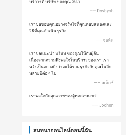
บริการที่ บริษัท ของคุณให้ไว้
—— Dovbysh
เราขอขอบคุณอย่างจริงใจที่คุณตอบสนองและ
วิธีที่คุณดำเนินธุรกิจ
—— จอห์น
เราขอแนะนำ บริษัท ของคุณให้กับผู้อื่น
เนื่องจากความพึงพอใจในบริการของเรา เรา
หวังเป็นอย่างยิ่งว่าจะได้ร่วมธุรกิจกับคุณในอีก
หลายปีต่อ ๆ ไป
—— อเล็กซ์
เราพอใจกับคุณภาพของผู้ทดสอบมาก!
—— Jochen
สนทนาออนไลน์ตอนนี้ฉัน