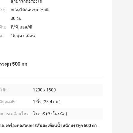
สามารถต่อรองได้
รจุ:
กล่องไม้อัดนานาชาติ
30 วัน
งิน:
ที/ที, แอล/ซี
ต:
15 ชุด / เดือน
รรทุก 500 กก
ต๊ะ:
1200 x 1500
จูดคงที่:
1 นิ้ว (25.4 มม.)
การเคลื่อนไหว:
โรตารี (ซิงโครนัส)
กล
,
เครื่องทดสอบการสั่นสะเทือนน้ำหนักบรรทุก 500 กก.
,