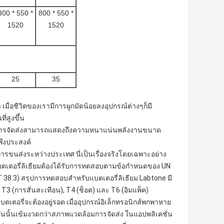
800 * 550 *
800 * 550 *
1520
1520
25
35
า
เมื่อชีวิตของเรามีการผูกมัดน้อยลงอุปกรณ์ต่างๆก็มี
่สูงขึ้น
งมาก - การจัดส่งสามารถแสดงถึงความหนาแน่นพลังงานขนาด
พึงประสงค์
การขนส่งระหว่างประเทศ
นี่เป็นเรื่องจริงโดยเฉพาะอย่าง
ตเตอรี่ลิเธียมต้องได้รับการทดสอบตามข้อกำหนดของ UN
38.3) สรุปการทดสอบสำหรับแบตเตอรี่ลิเธียม
Labtone มี
(การสั่นสะเทือน), T4 (ช็อต) และ T6 (อิมแพ็ค)
ตเตอรี่จะต้องอยู่รอด
เมื่ออุปกรณ์อิเล็กทรอนิกส์พกพาหาย
ันนั้นเข้มงวดกว่าสภาพแวดล้อมการจัดส่ง
ในแอปพลิเคชั่น