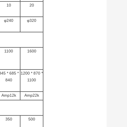
10
20
φ240
φ320
1100
1600
845 * 685 *
1200 * 870 *
840
1100
Amp12k
Amp22k
350
500