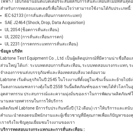
ไฟฟ้า / ไฮบริดยานยนต์แบตเตอรี่จะสัมผัสกับการสั่นสะเทือนที่ไม่มีที่สิ้นสุ
สำหรับการทดสอบแบตเตอรี่เพื่อให้แน่ใจว่าสามารถใช้งานได้กับประเภทนี้:
IEC 62133 (การสั่นสะเทือนการตกกระแทก)
SAE J2464 (Shock, Drop, Data Acquisition)
UL 2054 (ช็อตการสั่นสะเทือน)
UL 2202 (การสั่นสะเทือนการตก)
UL 2231 (การตกกระแทกการสั่นสะเทือน)
ข้อมูล บริษัท
Labtone Test Equipment Co. , Ltd. เป็นผู้ผลิตอุปกรณ์ที่มีความน่าเชื่อถือ
ส่วนใหญ่ ได้แก่ : ระบบทดสอบการสั่นสะเทือน, ระบบทดสอบแรงกระแทก, 
จำลองการขนส่งบรรจุภัณฑ์และห้องทดสอบสิ่งแวดล้อมรวม
Labtone เริ่มต้นธุรกิจในปี 2545 ในโรงงานที่ตั้งอยู่ในเซินเจิ้นและย้ายไป
ในตงกวนมณฑลกวางตุ้งในปี 2558 วันนี้ผลิตภัณฑ์ของเราพบได้ทั่วโลกในอุ
อุตสาหกรรม
ประสบการณ์และความมุ่งมั่นของเราในการพัฒนาผลิตภัณฑ์ใหม
นานหลายทศวรรษในการให้บริการ
ผลิตภัณฑ์ Labtone มีการรับประกันหนึ่งปี (12 เดือน)
เราให้บริการและสนั
คำแนะนำตลอดจนมีพนักงานและผู้เชี่ยวชาญที่มีคุณภาพเพื่อแก้ปัญหาของ
เราจริงใจเชิญคุณเยี่ยมชมโรงงานของเรา
บริการทดสอบแรงกระแทกและการสั่นสะเทือน
: