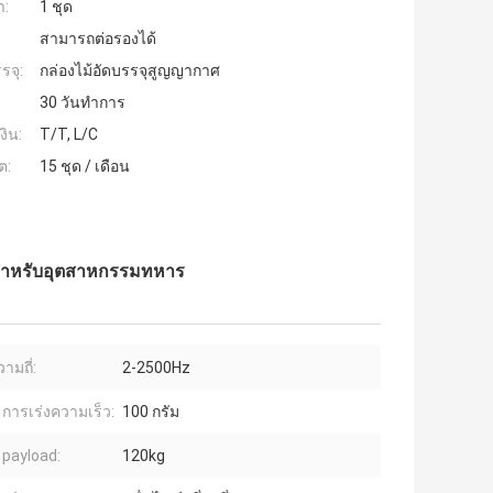
ำ:
1 ชุด
สามารถต่อรองได้
รจุ:
กล่องไม้อัดบรรจุสูญญากาศ
30 วันทำการ
งิน:
T/T, L/C
ต:
15 ชุด / เดือน
ี่สำหรับอุตสาหกรรมทหาร
ามถี่:
2-2500Hz
 การเร่งความเร็ว:
100 กรัม
 payload:
120kg