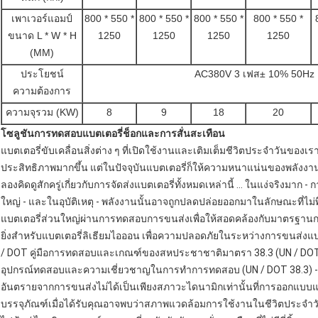
เพาเวอร์แอมป์
800 * 550 *
800 * 550 *
800 * 550 *
800 * 550 *
ขนาด L * W * H
1250
1250
1250
1250
(MM)
ประโยชน์
AC380V 3 เฟส± 10% 50Hz
ความต้องการ
ความจุรวม (KW)
8
9
18
20
โซลูชันการทดสอบแบตเตอรี่ช็อกและการสั่นสะเทือน
แบตเตอรี่ขับเคลื่อนสิ่งต่าง ๆ ที่เปิดใช้งานและเติมเต็มชีวิตประจำวันของเร
ประสิทธิภาพมากขึ้น แต่ในปัจจุบันแบตเตอรี่ก็ให้ความหนาแน่นของพลังงานที
ลองคิดดูสักครู่เกี่ยวกับการจัดส่งแบตเตอรี่ทั้งหมดเหล่านี้ ... ในแง่จริ
ใหญ่ - และในอุบัติเหตุ - พลังงานนั้นอาจถูกปลดปล่อยออกมาในลักษณะที่ไม่
แบตเตอรี่ส่วนใหญ่ผ่านการทดสอบการขนส่งเพื่อให้สอดคล้องกับมาตรฐาน
ยิ่งสำหรับแบตเตอรี่ลิเธียมไอออน
เพื่อความปลอดภัยในระหว่างการขนส่งแบ
/ DOT
คู่มือการทดสอบและเกณฑ์ของสหประชาชาติมาตรา 38.3 (UN / DOT 
อุปกรณ์ทดสอบและความเชี่ยวชาญในการทำการทดสอบ (UN / DOT 38.3) - T3 
อันตรายจากการขนส่งไม่ได้เป็นเพียงสภาวะไดนามิกเท่านั้นที่การออกแบบแบ
บรรจุภัณฑ์เมื่อได้รับคุณอาจพบว่าสภาพแวดล้อมการใช้งานในชีวิตประจำว