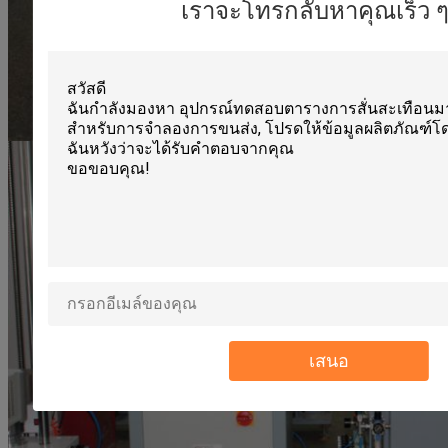
เราจะโทรกลับหาคุณเร็ว ๆ น
เสนอ