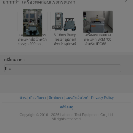
เครื่องทดสอบแรงกระแทก
มากกว่า
เครื่องทดสอบการ
6-18ms Bump
เครื่องทดสอบแรง
อุปกรณ์ท
กระแทกที่มีน้ำหนัก
Tester อุปกรณ์
กระแทก SKM700
กระแทกแ
บรรทุก 200 กก., 1-
สำหรับอุปกรณ์
สำหรับ IEC68-2-
6-18ms ร
80 ครั้ง / นาที,
อิเล็กทรอนิกส์และ
29 JIS C0042-
พัลส
ความสูงของการชน
การทดสอบแรง
1995
450 มม
กระแทกของส่วน
เปลี่ยนภาษา
ประกอบ
Thai
บ้าน
|
เกี่ยวกับเรา
|
ติดต่อเรา
|
แผนผังเว็บไซต์
|
Privacy Policy
สก์ท็อปดู
Copyright © 2016 - 2026 Labtone Test Equipment Co., Ltd.
All rights reserved.