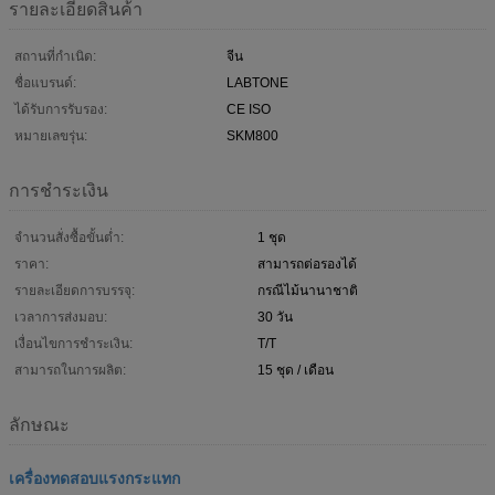
รายละเอียดสินค้า
สถานที่กำเนิด:
จีน
ชื่อแบรนด์:
LABTONE
ได้รับการรับรอง:
CE ISO
หมายเลขรุ่น:
SKM800
การชำระเงิน
จำนวนสั่งซื้อขั้นต่ำ:
1 ชุด
ราคา:
สามารถต่อรองได้
รายละเอียดการบรรจุ:
กรณีไม้นานาชาติ
เวลาการส่งมอบ:
30 วัน
เงื่อนไขการชำระเงิน:
T/T
สามารถในการผลิต:
15 ชุด / เดือน
ลักษณะ
เครื่องทดสอบแรงกระแทก