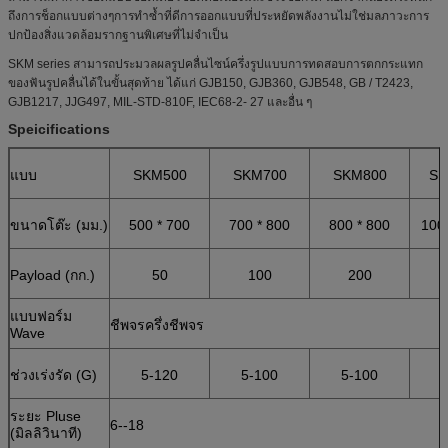
ถึงการช็อกแบบต่างๆการทำซ้ำที่ดีการออกแบบที่ประหยัดพลังงานไม่ใช่มลภาวะการ
ปกป้องสิ่งแวดล้อมรากฐานพิเศษที่ไม่จำเป็น
SKM series สามารถประมวลผลรูปคลื่นไซน์ครึ่งรูปแบบการทดสอบการตกกระแทก
ของฟันรูปคลื่นได้ในขั้นสุดท้าย ได้แก่ GJB150, GJB360, GJB548, GB / T2423,
GJB1217, JJG497, MIL-STD-810F, IEC68-2- 27 และอื่น ๆ
Speicifications
แบบ
SKM500
SKM700
SKM800
SK
ขนาดโต๊ะ (มม.)
500 * 700
700 * 800
800 * 800
100
Payload (กก.)
50
100
200
แบบฟอร์ม
ชีพจรครึ่งชีพจร
Wave
ช่วงเร่งรัด (G)
5-120
5-100
5-100
ระยะ Pluse
6--18
(มิลลิวินาที)