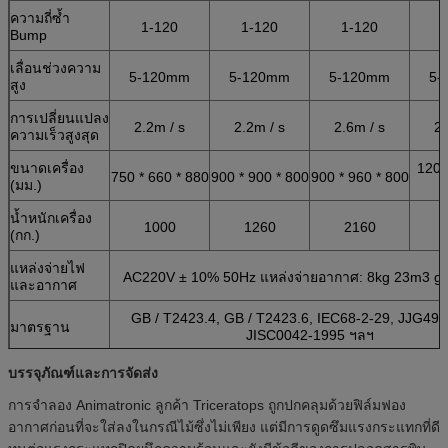
ความถี่ซ้ำ
1-120
1-120
1-120
Bump
เลื่อนช่วงความ
5-120mm
5-120mm
5-120mm
5-
สูง
การเปลี่ยนแปลง
2.2m / s
2.2m / s
2.6m / s
2.
ความเร็วสูงสุด
ขนาดเครื่อง
1200
750 * 660 * 880
900 * 900 * 800
900 * 960 * 800
(มม.)
น้ำหนักเครื่อง
1000
1260
2160
(กก.)
แหล่งจ่ายไฟ
AC220V ± 10% 50Hz แหล่งจ่ายอากาศ: 8kg 23m3 ga
และอากาศ
GB / T2423.4, GB / T2423.6, IEC68-2-29, JJG497
มาตรฐาน
JISC0042-1995 ฯลฯ
บรรจุภัณฑ์และการจัดส่ง
การจำลอง Animatronic ลูกค้า Triceratops ถูกปกคลุมด้วยฟิล์มฟอง
อากาศก่อนที่จะใส่ลงในกรณีไม้ซึ่งไม่เพียง แต่มีการดูดซึมแรงกระแทกที่ดี