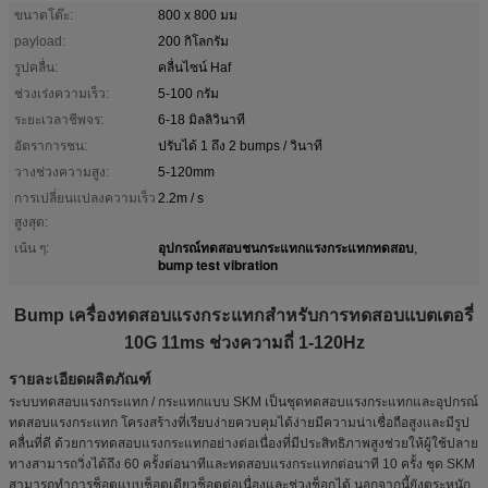
ขนาดโต๊ะ:
800 x 800 มม
payload:
200 กิโลกรัม
รูปคลื่น:
คลื่นไซน์ Haf
ช่วงเร่งความเร็ว:
5-100 กรัม
ระยะเวลาชีพจร:
6-18 มิลลิวินาที
อัตราการชน:
ปรับได้ 1 ถึง 2 bumps / วินาที
วางช่วงความสูง:
5-120mm
การเปลี่ยนแปลงความเร็ว
2.2m / s
สูงสุด:
อุปกรณ์ทดสอบชนกระแทกแรงกระแทกทดสอบ
เน้น ๆ:
,
bump test vibration
Bump เครื่องทดสอบแรงกระแทกสำหรับการทดสอบแบตเตอรี่
10G 11ms ช่วงความถี่ 1-120Hz
รายละเอียดผลิตภัณฑ์
ระบบทดสอบแรงกระแทก / กระแทกแบบ SKM เป็นชุดทดสอบแรงกระแทกและอุปกรณ์
ทดสอบแรงกระแทก โครงสร้างที่เรียบง่ายควบคุมได้ง่ายมีความน่าเชื่อถือสูงและมีรูป
คลื่นที่ดี ด้วยการทดสอบแรงกระแทกอย่างต่อเนื่องที่มีประสิทธิภาพสูงช่วยให้ผู้ใช้ปลาย
ทางสามารถวิ่งได้ถึง 60 ครั้งต่อนาทีและทดสอบแรงกระแทกต่อนาที 10 ครั้ง ชุด SKM
สามารถทำการช็อตแบบช็อตเดียวช็อตต่อเนื่องและช่วงช็อกได้ นอกจากนี้ยังตระหนัก