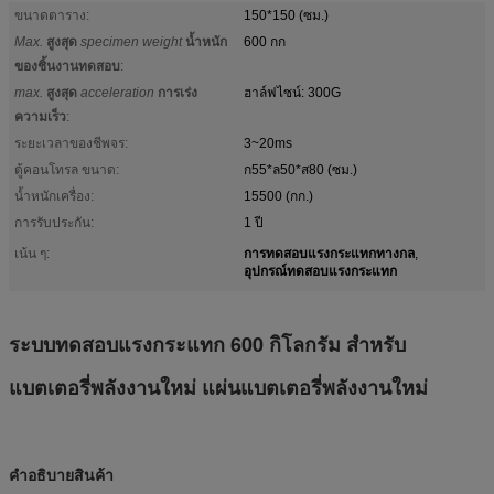
ขนาดตาราง:
150*150 (ซม.)
Max.
สูงสุด
specimen weight
น้ำหนัก
600 กก
ของชิ้นงานทดสอบ
:
max.
สูงสุด
acceleration
การเร่ง
ฮาล์ฟไซน์: 300G
ความเร็ว
:
ระยะเวลาของชีพจร:
3~20ms
ตู้คอนโทรล ขนาด:
ก55*ล50*ส80 (ซม.)
น้ำหนักเครื่อง:
15500 (กก.)
การรับประกัน:
1 ปี
การทดสอบแรงกระแทกทางกล
เน้น ๆ:
,
อุปกรณ์ทดสอบแรงกระแทก
ระบบทดสอบแรงกระแทก 600 กิโลกรัม สําหรับ
แบตเตอรี่พลังงานใหม่ แผ่นแบตเตอรี่พลังงานใหม่
คําอธิบายสินค้า