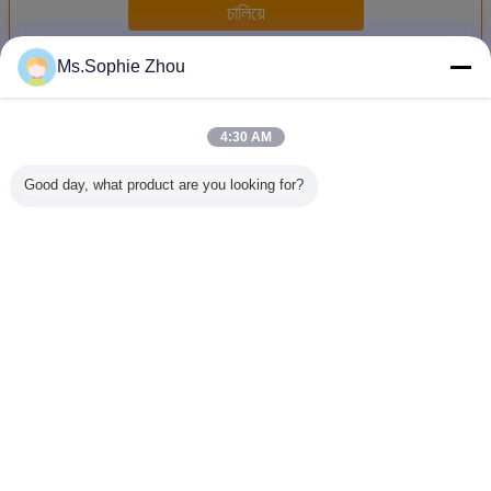
চালিয়ে
Ms.Sophie Zhou
ระบบทดสอบแรงกระแทก
มากกว่า
4:30 AM
Good day, what product are you looking for?
ระบบทดสอบแรงก
เครื่องทดสอบแรง
ระบบทดสอบแรง
IEC 6213
ระแทกสําหรับคลื่น
กระแทกสำหรับ
กระแทกความเร่ง
ทดสอบแรง
Haf Sine
แบตเตอรี่รถยนต์
สูง
ทางกลสำห
ไฟฟ้า
ทดสอบ
แบตเตอรี่ 
ตาร
เปลี่ยนภาษา
Thai
บ้าน
|
เกี่ยวกับเรา
|
ติดต่อเรา
|
แผนผังเว็บไซต์
|
Privacy Policy
สก์ท็อปดู