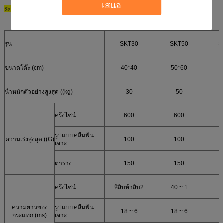
เสนอ
ระบบทดสอบแรงกระแทก
รายละเอียด
รุ่น
SKT30
SKT50
S
ขนาดโต๊ะ (cm)
40*40
50*60
น้ําหนักตัวอย่างสูงสุด ((kg)
30
50
ครึ่งไซน์
600
600
รูปแบบคลื่นฟัน
ความเร่งสูงสุด ((G)
100
100
เจาะ
ตาราง
150
150
ครึ่งไซน์
สี่สิบห้าสิบ2
40 ~ 1
ความยาวของ
รูปแบบคลื่นฟัน
18 ~ 6
18 ~ 6
กระแทก (ms)
เจาะ