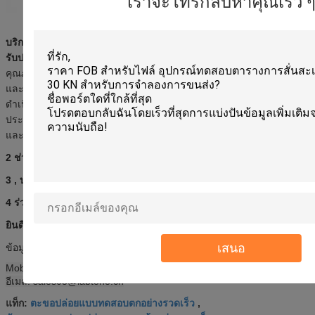
เราจะโทรกลับหาคุณเร็ว ๆ น
บริการของเรา
รับประกันสินค้านาน 1,12 เดือน
ตลอดการบำรุงรักษา
หากปัญหาด้าน
คุณภาพเกิดขึ้นในช่วงนี้
เราสัญญาว่าเราจะตอบกลับภายใน
48
ชั่วโมง
และโซลูชันจะให้ภายใน
2 วันทำการ
เราสามารถให้บริการวิดีโอการ
ดำเนินงานและการดำเนินงานภาษาอังกฤษได้
เราสามารถให้บริการการ
ประชุมทางวิดีโอได้
หากลูกค้าต้องการการบริการในสถานที่ค่าเดินทาง
และการเดินทางจะต้องเป็นไปตามที่ลูกค้ากำหนด
2 ช่วยเลือกรูปแบบที่เหมาะสมกับชุดบริการ
3
, บริการปรับแต่ง -
OEM
,
บริการออกแบบ
,
ผู้ซื้อ lable
4
ร่วมมือกับการวัดหากต้องการการ
ตรวจสอบบุคคลที่สาม
ยินดีต้อนรับเข้าสู่ บริษัท Labtone
เสนอ
ข้อมูลติดต่อ:
Mobile & WhatsApp: 86-15989907254
|
Skype ID
; Sophia.zhou306
อีเมล: sales05@labtone.cn
ตะขอปล่อยแบบทดสอบตกอย่างรวดเร็ว
แท็ก:
,