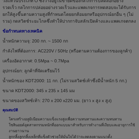
วงแหวนประเภท O ซึ่งวางอยู่ในขายึดของกลไกการปลดล็อกอย่าง
รวดเร็ว
กลไกการปล่อยอย่างรวดเร็วและแพคเกจการทดสอบจะได้รับการ
ยกให้สูงขึ้นตามความสูงที่กำหนดโดยยกส้อมยกหรืออุปกรณ์ยกอื่น ๆ (ไม่
รวม)
กดสวิตช์ระยะไกลซึ่งทำให้ปากกาจับสลักเปิดค้างและแพคเกจตกลง
ข้อกำหนดทางเทคนิค
น้ำหนักความจุ: 200 กก. ~ 1500 กก
กำลังไฟที่ต้องการ: AC220V / 50Hz (หรือตามความต้องการของลูกค้า)
เครื่องอัดอากาศ: 0.5Mpa ~ 0.7Mpa
อุปกรณ์ยก: ลูกค้าที่จัดเตรียมไว้
น้ำหนักของ KDT2000: 11 กก. (ไม่รวมสวิตช์เท้าซึ่งมีน้ำหนัก 5 กก.)
ขนาด KDT2000: 345 x 235 x 145 มม
ขนาดของสวิทช์เท้า: 270 x 200 x220 มม. (ยาว x สูง x สูง)
คุณสมบัติ
โครงสร้างอลูมิเนียมความแข็งแรงสูงเพื่อความทนทานและความทนทาน
โซลินอยด์อุตสาหกรรมหนักที่ออกแบบมาสำหรับการทำงานที่เงียบและอายุการใช้
งานยาวนาน
ลูกกลิ้งลูกกลิ้งเหล็กที่แข็งตัวช่วยให้มั่นใจได้ว่าจะลดลงตามแนวตั้ง