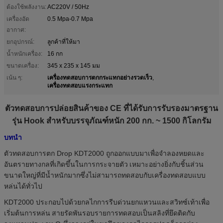
ต้องใช้พลังงาน:
AC220V / 50Hz
เครื่องอัด
0.5 Mpa-0.7 Mpa
อากาศ:
ยกอุปกรณ์:
ลูกค้าที่ให้มา
น้ำหนักเครื่อง:
16 กก
ขนาดเครื่อง:
345 x 235 x 145 มม
เครื่องทดสอบการตกกระแทกอย่างรวดเร็ว
เน้น ๆ:
,
เครื่องทดสอบแรงกระแทก
ตัวทดสอบการปล่อยสินค้าของ CE ที่ได้รับการรับรองมาตรฐาน
รุ่น Hook สำหรับบรรจุภัณฑ์หนัก 200 กก. ~ 1500 กิโลกรัม
บทนำ
ตัวทดสอบการตก Drop KDT2000 ถูกออกแบบมาเพื่อจำลองหยดและ
อันตรายทางกลที่เกิดขึ้นในการกระจายตัว
เหมาะอย่างยิ่งกับชิ้นส่วน
ขนาดใหญ่ที่มีน้ำหนักมากซึ่งไม่สามารถทดสอบกับเครื่องทดสอบแบบ
หล่นได้ทั่วไป
KDT2000 ประกอบไปด้วยกลไกการรีบด่วนยกแหวนและสวิทซ์เท้าเพื่อ
เริ่มต้นการหล่น
สายรัดพันรอบรายการทดสอบเป็นสลิงที่ยึดติดกับ