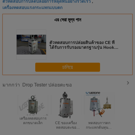
ตัวทดสอบการปลดปล่อยการหลุดพ้นอย่างรวดเร็ว
,
เครื่องทดสอบแรงกระแทกแบบตก
এর সেরা মূল্য পান
ตัวทดสอบการปล่อยสินค้าของ CE ที่
ได้รับการรับรองมาตรฐานรุ่น Hook
สำหรับบรรจุภัณฑ์หนัก 200 กก. ~
1500 กิโลกรัม
চালিয়ে
Drop Tester ปล่อยตะขอ
มากกว่า
เครื่องทดสอบการ
เครื่องหมายปล่อย
ตะขอปล่อยเครื่อง
เครื่องทด
ตกขนาดเล็ก
CE ของเครื่อง
ทดสอบการตก
หล่นความ
ทดสอบตะขอ
กระแทกต้นทุนต่ำ
สูง Hook
สำหรับการปล่อยตก
สำหรับการทดสอบ
ปล่อยสําห