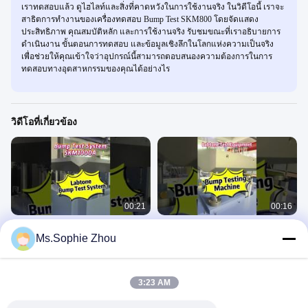
เราทดสอบแล้ว ดูไฮไลท์และสิ่งที่คาดหวังในการใช้งานจริง ในวิดีโอนี้ เราจะ
สาธิตการทำงานของเครื่องทดสอบ Bump Test SKM800 โดยจัดแสดง
ประสิทธิภาพ คุณสมบัติหลัก และการใช้งานจริง รับชมขณะที่เราอธิบายการ
ดำเนินงาน ขั้นตอนการทดสอบ และข้อมูลเชิงลึกในโลกแห่งความเป็นจริง
เพื่อช่วยให้คุณเข้าใจว่าอุปกรณ์นี้สามารถตอบสนองความต้องการในการ
ทดสอบทางอุตสาหกรรมของคุณได้อย่างไร
วิดีโอที่เกี่ยวข้อง
00:21
00:16
SKM1000 เครื่องทดสอบชนวนสําหรับ
เครื่องทดสอบแรงกระแทกปนูเมติก
Ms.Sophie Zhou
องค์ประกอบอิเล็กทรอนิกส์ 1000 * 1000
ความเร็วสูง 100 กิโลกรัม พร้อมตาราง
มิลลิเมตร ตอบสนองกับ GB T24236
500 X 700 มม ความเร่งสูงถึง 200
เครื่องทดสอบบัมป์
เครื่องทดสอบบัมป์
กิโลกรัม
October 23, 2025
October 22, 2025
3:23 AM