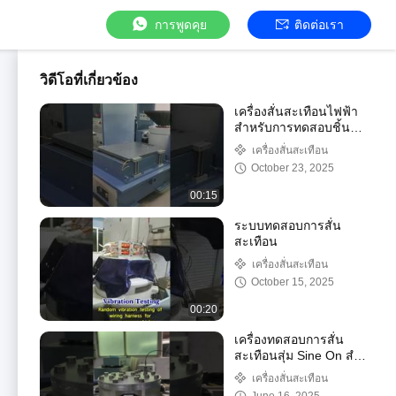
การพูดคุย
ติดต่อเรา
วิดีโอที่เกี่ยวข้อง
เครื่องสั่นสะเทือนไฟฟ้า
สําหรับการทดสอบชิ้น
ส่วนเครื่องบิน ตอบสนอง
เครื่องสั่นสะเทือน
MIL-STD-810G
October 23, 2025
00:15
ระบบทดสอบการสั่น
สะเทือน
เครื่องสั่นสะเทือน
October 15, 2025
00:20
เครื่องทดสอบการสั่น
สะเทือนสุ่ม Sine On สําห
รับการทดสอบห้องปฏิบัติ
เครื่องสั่นสะเทือน
การแบตเตอรี่