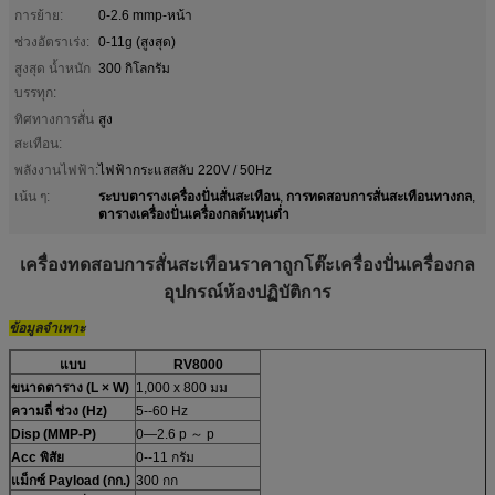
การย้าย:
0-2.6 mmp-หน้า
ช่วงอัตราเร่ง:
0-11g (สูงสุด)
สูงสุด น้ำหนัก
300 กิโลกรัม
บรรทุก:
ทิศทางการสั่น
สูง
สะเทือน:
พลังงานไฟฟ้า:
ไฟฟ้ากระแสสลับ 220V / 50Hz
ระบบตารางเครื่องปั่นสั่นสะเทือน
การทดสอบการสั่นสะเทือนทางกล
เน้น ๆ:
,
,
ตารางเครื่องปั่นเครื่องกลต้นทุนต่ำ
เครื่องทดสอบการสั่นสะเทือนราคาถูกโต๊ะเครื่องปั่นเครื่องกล
อุปกรณ์ห้องปฏิบัติการ
ข้อมูลจำเพาะ
แบบ
RV8000
ขนาดตาราง (L × W)
1,000 x 800 มม
ความถี่
ช่วง (Hz)
5--60 Hz
Disp
(MMP-P)
0—2.6 p ～ p
Acc
พิสัย
0--11 กรัม
แม็กซ์
Payload (กก.)
300 กก