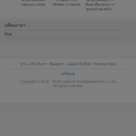
กลมแบบวงกลม
Shaker การขนส่ง
สั่นสะเทือนของการ
690mm โต๊ะ
ขนส่งจำลองพร้อม
ปั่นเพื่อก
น้ำหนักบรรทุก 500
ชิ้นส่วนด้
กก
นิรภ
เปลี่ยนภาษา
Thai
บ้าน
|
เกี่ยวกับเรา
|
ติดต่อเรา
|
แผนผังเว็บไซต์
|
Privacy Policy
สก์ท็อปดู
Copyright © 2016 - 2026 Labtone Test Equipment Co., Ltd.
All rights reserved.