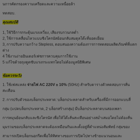
นการคัดกรองความเครียดและความเหนื่อยล้า
ทดสอบ.
คุณสมบัติ
1, ใช้วิธีการกระตุ้นแรงเหวี่ยง, เสียงรบกวนกลต่ำ
2, ใช้การเคลื่อนไหวแบบซิงโครนัสย้อนกลับสมดุลโต๊ะที่ยอดเยี่ยม
3, การปรับความกว้าง Stepless, ตอบสนองความต้องการการทดสอบผลิตภัณฑ์ที่แตก
ต่าง
4 ใช้งานง่ายอินเตอร์เฟซการควบคุมการใช้งาน
5 แก้ไขด้วยถุงดูดซับแรงกระแทกโดยไม่ต้องมูลนิธิพิเศษ
ข้อควรระวัง
1. ใช้เฟสแหล่ง
จ่ายไฟ AC 220V ± 10%
(50Hz) สำหรับตารางตัวทดสอบการสั่น
สะเทือน
2. การปรับตัวของบล็อกประหลาด: บล็อกประหลาดสำหรับเครื่องที่มีการออกแบบสี่
กลุ่ม (แปดบล็อกประหลาด, 2 บล็อกสร้างกลุ่ม) มีบล็อกประหลาดบนสองเพลา
การหมุนย้อนกลับและซิงโครนัส เพื่อให้โต๊ะสั่นสะเทือนอย่างสม่ำเสมอโดยไม่ต้องสั่น
มุมรวมของบล็อกประหลาดจะต้องเหมือนกันและตั้งอยู่ที่ตำแหน่งสัมพัทธ์ กลุ่มของ
สามารถเปิดบล็อกนอกรีตเพื่อให้ทิศทางของการเปิดไปทางซ้ายแนวนอนและ