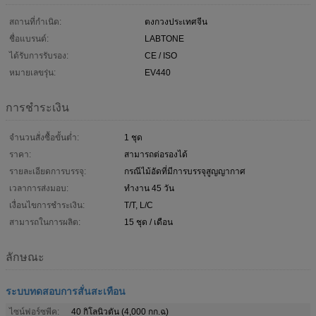
สถานที่กำเนิด:
ตงกวงประเทศจีน
ชื่อแบรนด์:
LABTONE
ได้รับการรับรอง:
CE / ISO
หมายเลขรุ่น:
EV440
การชำระเงิน
จำนวนสั่งซื้อขั้นต่ำ:
1 ชุด
ราคา:
สามารถต่อรองได้
รายละเอียดการบรรจุ:
กรณีไม้อัดที่มีการบรรจุสูญญากาศ
เวลาการส่งมอบ:
ทำงาน 45 วัน
เงื่อนไขการชำระเงิน:
T/T, L/C
สามารถในการผลิต:
15 ชุด / เดือน
ลักษณะ
ระบบทดสอบการสั่นสะเทือน
ไซน์ฟอร์ซพีค:
40 กิโลนิวตัน (4,000 กก.ฉ)