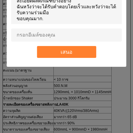
2
ความเร่งสูงสุด
100g (980 m/s)
)
การสนับสนุนภาระตั้ง
500 กิโลกรัม
การแขวนตัวธรรมชาติ
ต่ํากว่า 2.5 Hz
ความถี่ (แกนแรงผลัก)
กว้างของอ้อม
Ф442 มม.
น้ําหนักของอ้อม
35 กิโลกรัม
การสอดคล้องหลัก
2,500 Hz (นาม) +/- 5%
เสนอ
ความถี่ (ตารางเปล่า)
การติดตั้งภาระ
16 สแตนเลส M10
คะแนน (มาตรฐาน
ความหนาแน่นของไหลเวียน
< 10 กาซ
พลังส่วนอนุญาต
500.N.M
ขนาดของเครื่องสั่น
1290mmL × 1010mmD × 1145mmH
น้ําหนักของ Shaker
ประมาณ 3000 กิโลกรัม
รายละเอียดของเครื่องขยายพลังงาน
LA
40K
ความจุผลิต
40KVA ((120Vrms/380Arms)
อัตราส่วนสัญญาณต่อเสียง
มากกว่า 65 dB
ประสิทธิภาพของเครื่องขยายเสียง
มากกว่า 90%
ขนาดรวมของเครื่องขยายเสียง
600mmL × 900mmD × 1980mmH