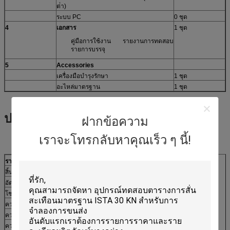
ต่ํา)
ระบบ PC
0 ชุด
4
เอกสาร
1 ชุด
คู่มือการใช้งาน รายงานการทดสอบ
รายการบรรจุ
5
A
ccessories
เครื่องมือบํารุงรักษา
1 ชุด
อะไหล่มาตรฐาน
1 ชุด
ปริมาตรเทคนิค
ฝากข้อความ
เราจะโทรกลับหาคุณเร็ว ๆ นี้!
รายละเอียดของเครื่องสั่น
A30F44
สิ้นสุดไซน์ (Pk)
สูงสุด 4000Kg.f (40KN)
อัตราสุ่ม (RMS)
4000Kg.f r.ms (40KN) @ISO5344
โชค (Pk)
10000Kg.f สูงสุด (100KN) @6ms
ความถี่ที่ใช้ได้
1 ‰ 3000Hz
ความยาวสูงสุด (p-p)
100 มิลลิเมตร (4 นิ้ว)
ความเร็วสูงสุด
2m/s