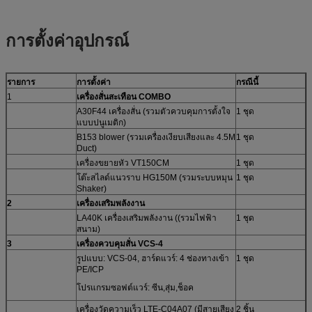
การตั้งค่าอุปกรณ์
รายการ
การตั้งค่า
กรณีนี้
1
เครื่องสั่นสะเทือน COMBO
A30F44 เครื่องสั่น (รวมตัวควบคุมการตั้งใจ
1 ชุด
แบบปนูเมติก)
B153 blower (รวมเครื่องเงียบเสียงและ 4.5M
1 ชุด
Duct)
เครื่องขยายหัว VT150CM
1 ชุด
โต๊ะสไลด์แนวราบ HG150M (รวมระบบหมุน
1 ชุด
Shaker)
2
เครื่องเสริมพลังงาน
LA40K เครื่องเสริมพลังงาน ((รวมไฟฟ้า
1 ชุด
สนาม)
3
เครื่องควบคุมสั่น VCS-4
รูปแบบ: VCS-04, ฮาร์ดแวร์: 4 ช่องทางเข้า
1 ชุด
PE/ICP
โปรแกรมซอฟต์แวร์: ซีน,สุ่ม,ช็อค
เครื่องวัดความเร็ว LTE-C04A07 (มีสายเสียง
2 ชิ้น