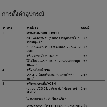
การตั้งค่าอุปกรณ์
รายการ
การตั้งค่า
กรณีนี้
1
เครื่องสั่นสะเทือน COMBO
A30F44 เครื่องสั่น (รวมตัวควบคุมการตั้งใจ
1 ชุด
แบบปนูเมติก)
B153 blower (รวมเครื่องเงียบเสียงและ 4.5M
1 ชุด
Duct)
เครื่องขยายหัว VT150CM
1 ชุด
โต๊ะสไลด์แนวราบ HG150M (รวมระบบหมุน
1 ชุด
Shaker)
2
เครื่องเสริมพลังงาน
LA40K เครื่องเสริมพลังงาน ((รวมไฟฟ้า
1 ชุด
สนาม)
3
เครื่องควบคุมสั่น VCS-4
รูปแบบ: VCS-04, ฮาร์ดแวร์: 4 ช่องทางเข้า
1 ชุด
PE/ICP
โปรแกรมซอฟต์แวร์: ซีน,สุ่ม,ช็อค
เครื่องวัดความเร็ว LTE-C04A07 (มีสายเสียง
2 ชิ้น