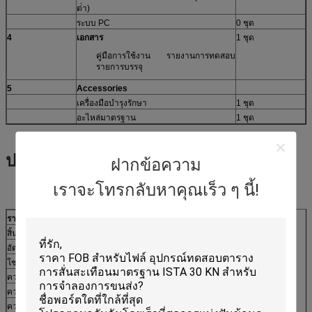
ต่ํา)
ระบบ PC
0 ชุด
4
เอกสาร
1 ชุด
คู่มือการใช้งาน รายงานการทดสอบ
รายการบรรจุ
5
A
ccessories
เครื่องมือบํารุงรักษา
1 ชุด
อะไหล่มาตรฐาน
1 ชุด
ปริมาตรเทคนิค
ฝากข้อความ
เราจะโทรกลับหาคุณเร็ว ๆ นี้!
รายละเอียดของเครื่องสั่น
A30F44
สิ้นสุดไซน์ (Pk)
สูงสุด 4000Kg.f (40KN)
อัตราสุ่ม (RMS)
4000Kg.f r.ms (40KN) @ISO5344
โชค (Pk)
10000Kg.f สูงสุด (100KN) @6ms
ความถี่ที่ใช้ได้
1 ‰ 3000Hz
ความยาวสูงสุด (p-p)
100 มิลลิเมตร (4 นิ้ว)
ความเร็วสูงสุด
2m/s