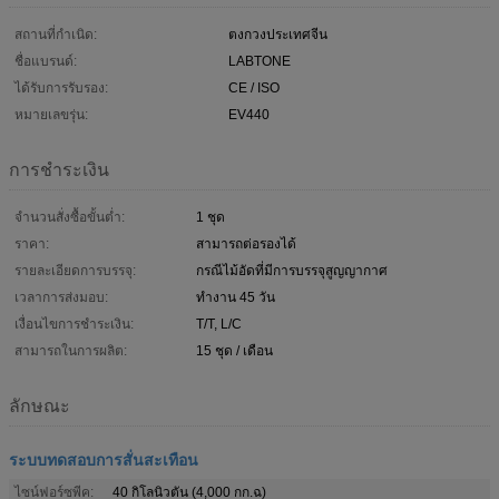
สถานที่กำเนิด:
ตงกวงประเทศจีน
ชื่อแบรนด์:
LABTONE
ได้รับการรับรอง:
CE / ISO
หมายเลขรุ่น:
EV440
การชำระเงิน
จำนวนสั่งซื้อขั้นต่ำ:
1 ชุด
ราคา:
สามารถต่อรองได้
รายละเอียดการบรรจุ:
กรณีไม้อัดที่มีการบรรจุสูญญากาศ
เวลาการส่งมอบ:
ทำงาน 45 วัน
เงื่อนไขการชำระเงิน:
T/T, L/C
สามารถในการผลิต:
15 ชุด / เดือน
ลักษณะ
ระบบทดสอบการสั่นสะเทือน
ไซน์ฟอร์ซพีค:
40 กิโลนิวตัน (4,000 กก.ฉ)