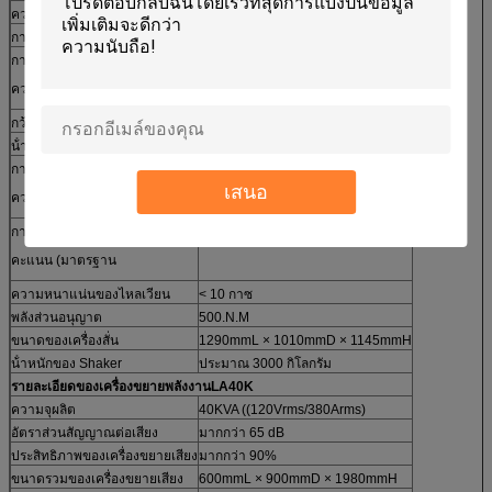
2
ความเร่งสูงสุด
100g (980 m/s)
)
การสนับสนุนภาระตั้ง
500 กิโลกรัม
การแขวนตัวธรรมชาติ
ต่ํากว่า 2.5 Hz
ความถี่ (แกนแรงผลัก)
กว้างของอ้อม
Ф442 มม.
น้ําหนักของอ้อม
35 กิโลกรัม
การสอดคล้องหลัก
2,500 Hz (นาม) +/- 5%
เสนอ
ความถี่ (ตารางเปล่า)
การติดตั้งภาระ
16 สแตนเลส M10
คะแนน (มาตรฐาน
ความหนาแน่นของไหลเวียน
< 10 กาซ
พลังส่วนอนุญาต
500.N.M
ขนาดของเครื่องสั่น
1290mmL × 1010mmD × 1145mmH
น้ําหนักของ Shaker
ประมาณ 3000 กิโลกรัม
รายละเอียดของเครื่องขยายพลังงาน
LA
40K
ความจุผลิต
40KVA ((120Vrms/380Arms)
อัตราส่วนสัญญาณต่อเสียง
มากกว่า 65 dB
ประสิทธิภาพของเครื่องขยายเสียง
มากกว่า 90%
ขนาดรวมของเครื่องขยายเสียง
600mmL × 900mmD × 1980mmH