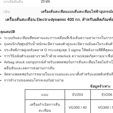
แรงจัดอันดับ:
20 kN
เน้น:
เครื่องสั่นสะเทือนแบบสั่นสะเทือนไฟฟ้าอุปก
เครื่องสั่นสะเทือน Electrodynamic 400 กก. สำหรับผลิตภัณ
คุณสมบัติ
ระบบกันสะเทือนที่ทนทานและการเคลื่อนที่เชิงเส้นความสามารถในการรองรั
ถุงลมนิรภัยศูนย์รับน้ำหนักจะมีความคงตัวสูงและมีความมั่นคงในระดับ
ประสิทธิภาพสูงสลับคลาส D กระแสสูงสุด 3 sigma ให้พลังงานที่ดีที่สุด
การวินิจฉัยตัวเองอย่างรวดเร็วด้วย interlock ความปลอดภัยความน่าเชื่อถ
Airbag shock แยกอุปกรณ์สำหรับแพลตฟอร์มการสั่นสะเทือนโดยไม่จำเป็
คลื่นสั่นและลดการส่งผ่านการสั่น
จัดหาแพลตฟอร์มการขยายในแนวนอนและแนวตั้งสำหรับแอปพลิเคชันที่
การทำงานของคอนโทรลเลอร์อย่างง่าย
ข้อมูลจำเพาะ
แบบ
EV203
EV206
เครื่องกำเนิดการสั่น
VG300 / 40
VG300 / 
สะเทือน