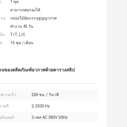
ำ:
1 ชุด
สามารถต่อรองได้
รจุ:
กล่องไม้อัดบรรจุสูญญากาศ
ทำงาน 45 วัน
งิน:
T/T, L/C
ต:
15 ชุด / เดือน
ือนของผลิตภัณฑ์อวกาศด้วยตารางสลิป
 ความเร็ว:
200 ซม. / วินาที
ามถี่:
2-2500 Hz
อร์แอมป์:
3 เฟส AC 380V 50Hz