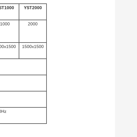
ST1000
YST2000
1000
2000
00x1500
1500x1500
0Hz