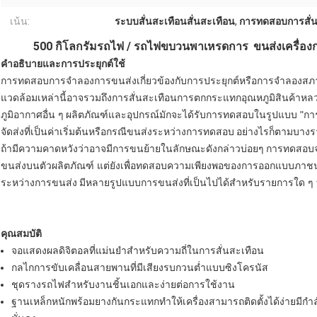
เน้น:
ระบบสั่นสะเทือนสั่นสะเทือน
,
การทดสอบการสั่น
500 กิโลกรัมรถไฟ / รถไฟขบวนพาเหรดการ
ขนส่งเครื่อง
คำอธิบายและการประยุกต์ใช้
การทดสอบการจำลองการขนส่งเกี่ยวข้องกับการประยุกต์หรือการจำลองสภ
แวดล้อมเหล่านี้อาจรวมถึงการสั่นสะเทือนการตกกระแทกอุณหภูมิสินค้า
ภูมิอากาศอื่น ๆ
ผลิตภัณฑ์และอุปกรณ์มักจะได้รับการทดสอบในรูปแบบ "กา
จัดส่งที่เป็นค่าเริ่มต้นหรือกรณีขนส่งระหว่างการทดสอบ
อย่างไรก็ตามบางร
ถ้ามีความคาดหวังว่าอาจมีการขนย้ายในลักษณะดังกล่าวบ่อยๆ
การทดสอบจ
ขนส่งบนตัวผลิตภัณฑ์ แต่ยังเพื่อทดสอบความเพียงพอของการออกแบบภาชนะ
ระหว่างการขนส่ง
มีหลายรูปแบบการขนส่งที่เป็นไปได้สำหรับรายการใด ๆ ท
คุณสมบัติ
จอแสดงผลดิจิตอลที่แม่นยำสำหรับความถี่ในการสั่นสะเทือน
กลไกการขับเคลื่อนสายพานที่มีเสียงรบกวนต่ำแบบซิงโครนัส
ชุดรางรถไฟสำหรับงานชิ้นเอกและง่ายต่อการใช้งาน
ฐานเหล็กหนักพร้อมยางกันกระแทกทำให้เครื่องสามารถติดตั้งได้ง่ายมีกำล