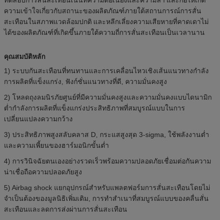
ความเข้าใจเกี่ยวกับสถานะของผลิตภัณฑ์ภายใต้สถานการณ์การสั่น
สะเทือนในสภาพแวดล้อมปกติ
และหลีกเลี่ยงความเสียหายที่คาดเดาไม่
ได้ของผลิตภัณฑ์ที่เกิดขึ้นภายใต้ความถี่การสั่นสะเทือนเป็นเวลานาน
คุณสมบัติหลัก
1) ระบบกันสะเทือนที่ทนทานและการเคลื่อนไหวเชิงเส้นแนวทางกำลัง
การผลิตที่แข็งแกร่ง, ฟังก์ชั่นแนวทางที่ดี, ความมั่นคงสูง
2) โหลดถุงลมนิรภัยศูนย์ที่มีความมั่นคงสูงและความมั่นคงแบบไดนามิก
ต่ำกำลังการผลิตที่แข็งแกร่งประสิทธิภาพที่สมบูรณ์แบบในการ
เปลี่ยนแปลงความกว้าง
3) ประสิทธิภาพสูงสลับคลาส D, กระแสสูงสุด 3-sigma, ใช้พลังงานต่ำ
และความเพี้ยนของฮาร์มอนิกขั้นต่ำ
4) การวินิจฉัยตนเองอย่างรวดเร็วพร้อมความปลอดภัยเชื่อมต่อกันความ
น่าเชื่อถือความปลอดภัยสูง
5) Airbag shock แยกอุปกรณ์สำหรับแพลตฟอร์มการสั่นสะเทือนโดยไม่
จำเป็นต้องของมูลนิธิเพิ่มเติม, การทำสำเนาที่สมบูรณ์แบบของคลื่นสั่น
สะเทือนและลดการส่งผ่านการสั่นสะเทือน