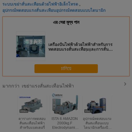
ระบบเขย่าสั่นสะเทือนด้วยไฟฟ้าอิเล็กโทรด
,
อุปกรณ์ทดสอบแรงสั่นสะเทือนอุปกรณ์ทดสอบแบบไดนามิก
এর সেরা মূল্য পান
เครื่องปั่นไฟฟ้าด้วยไฟฟ้าสำหรับการ
ทดสอบแรงสั่นสะเทือนและการสั่น
สะเทือนของแบตเตอรี่เป็นไปตาม
มาตรฐาน IST ISTA MIL-STD ของ
IEC
চালিয়ে
เขย่าแรงสั่นสะเทือนไฟฟ้า
มากกว่า
ตารางการทดสอบ
ISTA 6 AMAZON
อุปกรณ์ทดสอบแรง
อุปกรณ์ท
สั่นสะเทือนไฟฟ้า
2000kg.F
สั่นสะเทือนแบบ
สั่นสะเทือน 
สําหรับแบตเตอรี่
Electrodynamic
ไดนามิกเครื่องปั่น
ปั่นไฟไฟ
Vibration Shaker
แรงสูงสำหรับ
ทดสอบสม