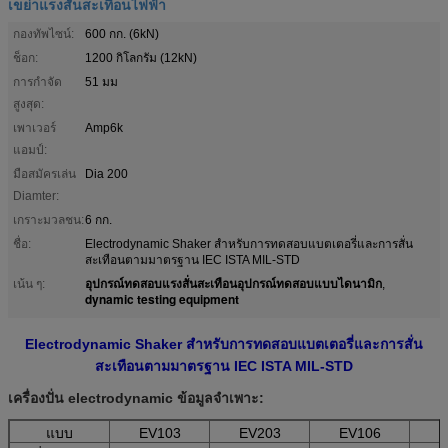
เขย่าแรงสั่นสะเทือนไฟฟ้า
กองทัพไซน์:
600 กก. (6kN)
ช็อก:
1200 กิโลกรัม (12kN)
การกำจัด
51 มม
สูงสุด:
เพาเวอร์
Amp6k
แอมป์:
มือสมัครเล่น
Dia 200
Diamter:
เกราะมวลชน:
6 กก.
ชื่อ:
Electrodynamic Shaker สำหรับการทดสอบแบตเตอรี่และการสั่น
สะเทือนตามมาตรฐาน IEC ISTA MIL-STD
อุปกรณ์ทดสอบแรงสั่นสะเทือนอุปกรณ์ทดสอบแบบไดนามิก
เน้น ๆ:
,
dynamic testing equipment
Electrodynamic Shaker สำหรับการทดสอบแบตเตอรี่และการสั่น
สะเทือนตามมาตรฐาน IEC ISTA MIL-STD
เครื่องปั่น electrodynamic
ข้อมูลจำเพาะ:
แบบ
EV103
EV203
EV106
E