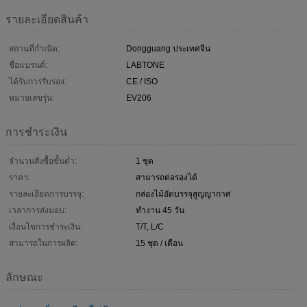
รายละเอียดสินค้า
สถานที่กำเนิด:
Dongguang ประเทศจีน
ชื่อแบรนด์:
LABTONE
ได้รับการรับรอง:
CE / ISO
หมายเลขรุ่น:
EV206
การชำระเงิน
จำนวนสั่งซื้อขั้นต่ำ:
1 ชุด
ราคา:
สามารถต่อรองได้
รายละเอียดการบรรจุ:
กล่องไม้อัดบรรจุสูญญากาศ
เวลาการส่งมอบ:
ทำงาน 45 วัน
เงื่อนไขการชำระเงิน:
T/T, L/C
สามารถในการผลิต:
15 ชุด / เดือน
ลักษณะ