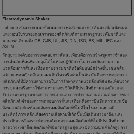
Electrodynamic Shaker
Labtone สามารถเสนอข้อเสนอการทดสอบและการสั่นสะเทือนทั้งหมด
และมอบใบรับรองคุณภาพของผลิตภัณฑ์ตามมาตรฐานระดับชาติและ
นานาชาติรวมถึง GB, GJB, UL, JIS, DIN, ISO, BS, MIL, IEC และ
ASTM
วัตถุประสงค์ของการทดสอบการสั่นสะเทือนคือการสร้างชุดการจำลอง
การสั่นสะเทือนที่ควบคุมได้ในห้องปฏิบัติการไม่ว่าจะเกิดจากสภาพ
แวดล้อมการสั่นสะเทือนตามธรรมชาติหรือที่มนุษย์สร้างขึ้น
เช่นคลื่น
อวัยวะเพศหญิงคลื่นลมแผ่นดินไหวหรือฝนเป็นต้น
มันคือการทดสอบว่า
ผลิตภัณฑ์ที่มีความสามารถในการรักษาสภาพแวดล้อมที่สั่นสะเทือนจาก
การขนส่งหรือการใช้งานตามวงจรชีวิตที่มีประสิทธิภาพของมัน;
และ
รับรองมาตรฐานของการออกแบบและการทำงานตามความต้องการของ
ผลิตภัณฑ์
ค่าของการทดสอบการสั่นสะเทือนคือการยืนยันความน่าเชื่อ
ถือของผลิตภัณฑ์และคัดกรองผลิตภัณฑ์ที่ไม่ดีในโรงงานอย่างมี
ประสิทธิภาพ
หลีกเลี่ยงความเสียหายที่เกิดขึ้นเมื่อเดินทางมาถึง;
และ
ประเมินการวิเคราะห์ความล้มเหลวของผลิตภัณฑ์ที่ไม่มีประสิทธิภาพ
คาดว่าจะเข้าถึงผลิตภัณฑ์ที่มีมาตรฐานสูงและมีความน่าเชื่อถือสูง
การ
ทดสอบการสั่นสะเทือนเน้นที่ความต่อเนื่องและความล้า
และก่อให้เกิด