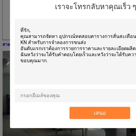
เราจะโทรกลับหาคุณเร็ว ๆ น
สายการผลิต:
เสนอ