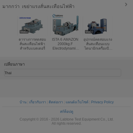
เขย่าแรงสั่นสะเทือนไฟฟ้า
มากกว่า
ตารางการทดสอบ
ISTA 6 AMAZON
อุปกรณ์ทดสอบแรง
อุปกรณ์ท
สั่นสะเทือนไฟฟ้า
2000kg.F
สั่นสะเทือนแบบ
สั่นสะเทือน 
สําหรับแบตเตอรี่
Electrodynamic
ไดนามิกเครื่องปั่น
ปั่นไฟไฟ
Vibration Shaker
แรงสูงสำหรับ
ทดสอบสม
ASTM D4169-16
IEC 61373
รถไ
เปลี่ยนภาษา
Thai
บ้าน
|
เกี่ยวกับเรา
|
ติดต่อเรา
|
แผนผังเว็บไซต์
|
Privacy Policy
สก์ท็อปดู
Copyright © 2016 - 2026 Labtone Test Equipment Co., Ltd.
All rights reserved.