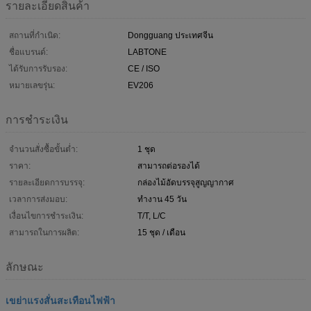
รายละเอียดสินค้า
สถานที่กำเนิด:
Dongguang ประเทศจีน
ชื่อแบรนด์:
LABTONE
ได้รับการรับรอง:
CE / ISO
หมายเลขรุ่น:
EV206
การชำระเงิน
จำนวนสั่งซื้อขั้นต่ำ:
1 ชุด
ราคา:
สามารถต่อรองได้
รายละเอียดการบรรจุ:
กล่องไม้อัดบรรจุสูญญากาศ
เวลาการส่งมอบ:
ทำงาน 45 วัน
เงื่อนไขการชำระเงิน:
T/T, L/C
สามารถในการผลิต:
15 ชุด / เดือน
ลักษณะ
เขย่าแรงสั่นสะเทือนไฟฟ้า