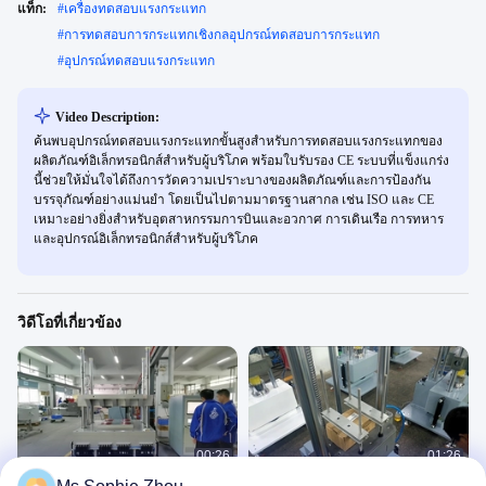
แท็ก:
#
เครื่องทดสอบแรงกระแทก
#
การทดสอบการกระแทกเชิงกลอุปกรณ์ทดสอบการกระแทก
#
อุปกรณ์ทดสอบแรงกระแทก
Video Description:
ค้นพบอุปกรณ์ทดสอบแรงกระแทกขั้นสูงสำหรับการทดสอบแรงกระแทกของ
ผลิตภัณฑ์อิเล็กทรอนิกส์สำหรับผู้บริโภค พร้อมใบรับรอง CE ระบบที่แข็งแกร่ง
นี้ช่วยให้มั่นใจได้ถึงการวัดความเปราะบางของผลิตภัณฑ์และการป้องกัน
บรรจุภัณฑ์อย่างแม่นยำ โดยเป็นไปตามมาตรฐานสากล เช่น ISO และ CE
เหมาะอย่างยิ่งสำหรับอุตสาหกรรมการบินและอวกาศ การเดินเรือ การทหาร
และอุปกรณ์อิเล็กทรอนิกส์สำหรับผู้บริโภค
วิดีโอที่เกี่ยวข้อง
00:26
01:26