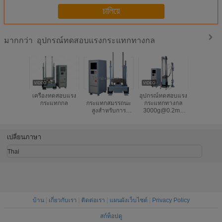
চালিয়ে
อุปกรณ์ทดสอบแรงกระแทกทางกล
มากกว่า
เครื่องทดสอบแรง
เครื่องทดสอบแรง
อุปกรณ์ทดสอบแรง
มาตรฐา
กระแทกกล
กระแทกสมรรถนะ
กระแทกทางกล
ทดสอบการ
สูงสำหรับการ
3000g@0.2ms
ทางกล 2
ทดสอบ Sine ขนาด
ตรงตามมาตรฐาน
สำหรับกล้อ
150 มิลลิวินาที
IEC 60068-2-27
และโทรศั
ร์ทโ
เปลี่ยนภาษา
Thai
บ้าน
|
เกี่ยวกับเรา
|
ติดต่อเรา
|
แผนผังเว็บไซต์
|
Privacy Policy
สก์ท็อปดู