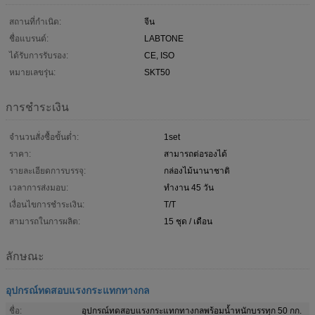
สถานที่กำเนิด:
จีน
ชื่อแบรนด์:
LABTONE
ได้รับการรับรอง:
CE, ISO
หมายเลขรุ่น:
SKT50
การชำระเงิน
จำนวนสั่งซื้อขั้นต่ำ:
1set
ราคา:
สามารถต่อรองได้
รายละเอียดการบรรจุ:
กล่องไม้นานาชาติ
เวลาการส่งมอบ:
ทำงาน 45 วัน
เงื่อนไขการชำระเงิน:
T/T
สามารถในการผลิต:
15 ชุด / เดือน
ลักษณะ
อุปกรณ์ทดสอบแรงกระแทกทางกล
ชื่อ:
อุปกรณ์ทดสอบแรงกระแทกทางกลพร้อมน้ำหนักบรรทุก 50 กก.