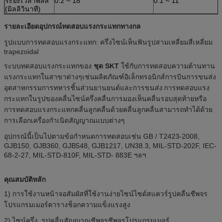
ระยะเวลาพัลส์
0.2 ~ 18
0.1 ~ 11
(มิลลิวินาที)
รายละเอียดอุปกรณ์ทดสอบแรงกระแทกทางกล
รูปแบบการทดสอบแรงกระแทก: ครึ่งไซน์เห็นฟันรูปสามเหลี่ยมสี่เหลี่ยม
trapezoidal
ระบบทดสอบแรงกระแทกของ
ชุด SKT
ใช้กับการทดสอบความต้านทาน
แรงกระแทกในสาขาต่างๆเช่นผลิตภัณฑ์อิเล็กทรอนิกส์การบินการขนส่ง
อุตสาหกรรมการทหารชิ้นส่วนยานยนต์และการขนส่ง
การทดสอบแรง
กระแทกในรูปของคลื่นไซน์ครึ่งคลื่นการมองเห็นคลื่นรอบสุดท้ายหรือ
การทดสอบแรงกระแทกคลื่นลูกคลื่นด้วยคลื่นลูกคลื่นสามารถทำได้ด้วย
การเลือกเครื่องกำเนิดสัญญาณแบบต่างๆ
อุปกรณ์นี้เป็นไปตามข้อกำหนดการทดสอบเช่น GB / T2423-2008,
GJB150, GJB360, GJB548, GJB1217, UN38.3, MIL-STD-202F, IEC-
68-2-27, MIL-STD-810F, MIL-STD- 883E ฯลฯ
คุณสมบัติหลัก
1) การใช้งานหน้าจอสัมผัสที่ใช้งานง่ายไซน์ไซด์สแควร์รูปคลื่นชีพจร
โปรแกรมเมอร์ตารางช็อกความแข็งแรงสูง
2) ไซน์ครึ่ง, รูปคลื่นสัญญาณชีพจรชีพจรโปรแกรมเมอร์