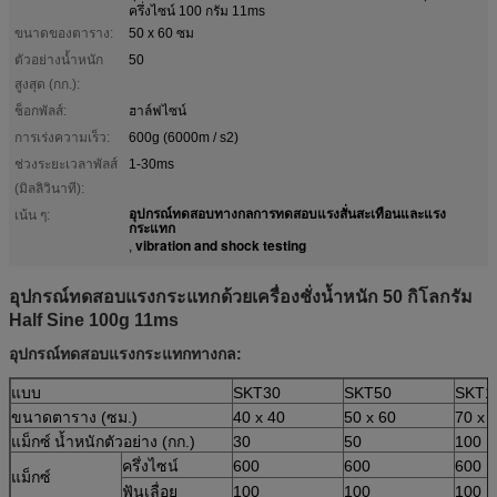
ครึ่งไซน์ 100 กรัม 11ms
ขนาดของตาราง:
50 x 60 ซม
ตัวอย่างน้ำหนัก
50
สูงสุด (กก.):
ช็อกพัลส์:
ฮาล์ฟไซน์
การเร่งความเร็ว:
600g (6000m / s2)
ช่วงระยะเวลาพัลส์
1-30ms
(มิลลิวินาที):
อุปกรณ์ทดสอบทางกลการทดสอบแรงสั่นสะเทือนและแรง
เน้น ๆ:
กระแทก
vibration and shock testing
,
อุปกรณ์ทดสอบแรงกระแทกด้วยเครื่องชั่งน้ำหนัก 50 กิโลกรัม
Half Sine 100g 11ms
อุปกรณ์ทดสอบแรงกระแทกทางกล:
แบบ
SKT30
SKT50
SKT1
ขนาดตาราง (ซม.)
40 x 40
50 x 60
70 x 
แม็กซ์
น้ำหนักตัวอย่าง (กก.)
30
50
100
ครึ่งไซน์
600
600
600
แม็กซ์
ฟันเลื่อย
100
100
100