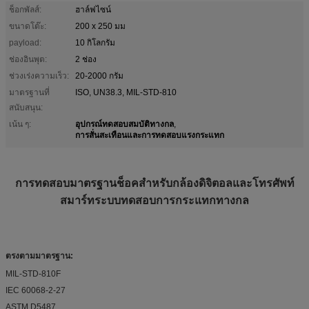
ช็อกพัลส์:
ฮาล์ฟไซน์
ขนาดโต๊ะ:
200 x 250 มม
payload:
10 กิโลกรัม
ช่องอินพุต:
2 ช่อง
ช่วงเร่งความเร็ว:
20-2000 กรัม
มาตรฐานที่
ISO, UN38.3, MIL-STD-810
สนับสนุน:
อุปกรณ์ทดสอบสมบัติทางกล
เน้น ๆ:
,
การสั่นสะเทือนและการทดสอบแรงกระแทก
การทดสอบมาตรฐานช็อคสำหรับกล้องดิจิตอลและโทรศัพท์
สมาร์ทระบบทดสอบการกระแทกทางกล
ตรงตามมาตรฐาน:
MIL-STD-810F
IEC 60068-2-27
ASTM D5487