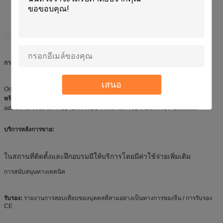
การรับประกัน:
เสนอ
One year limited warranty with lifetime support;
การรับประกันแบบ จำกัด หนึ่งปี
พร้อมการสนับสนุนตลอดชีวิต
extended warranty available upon request at
additional cost.
มีการขยายเวลารับประกันตามคำขอโดยมีค่าใช้จ่ายเพิ่มเติม
บริการหลังการขาย:
ในสถานที่ติดตั้งและฝึกอบรมมีให้บริการโดยมีค่าใช้จ่ายเพิ่มเติม
การสนับสนุนทางเทคนิค
รับรอง:
รายงานการสอบเทียบของบุคคลที่สามอย่างเป็นทางการของจีน / การรับรอง
CE