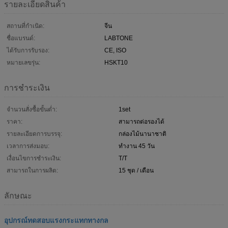
รายละเอียดสินค้า
สถานที่กำเนิด:
จีน
ชื่อแบรนด์:
LABTONE
ได้รับการรับรอง:
CE, ISO
หมายเลขรุ่น:
HSKT10
การชำระเงิน
จำนวนสั่งซื้อขั้นต่ำ:
1set
ราคา:
สามารถต่อรองได้
รายละเอียดการบรรจุ:
กล่องไม้นานาชาติ
เวลาการส่งมอบ:
ทำงาน 45 วัน
เงื่อนไขการชำระเงิน:
T/T
สามารถในการผลิต:
15 ชุด / เดือน
ลักษณะ
อุปกรณ์ทดสอบแรงกระแทกทางกล