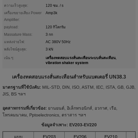
ความเร็วสูงสุด:
120 ซม. / s
เครื่องขยายเสียง Power
Amp3k
Amplifier:
payload:
120 กิโลกรัม
Massature Mass:
3 กก
แหล่งจ่ายไฟ:
AC 380V 50Hz
พลังไซน์สูงสุด:
3 kN
เครื่องทดสอบแรงสั่นสะเทือนระบบสั่นสะเทือน
เน้น ๆ:
,
vibration shaker system
เครื่องทดสอบแรงสั่นสะเทือนสำหรับแบตเตอรี่ UN38.3
มาตรฐานที่ใช้บังคับ:
MIL-STD, DIN, ISO, ASTM, IEC, ISTA, GB, GJB,
JIS, BS ฯลฯ
อุตสาหกรรมที่เกี่ยวข้อง:
ยานยนต์, อิเล็กทรอนิกส์, อวกาศ, เรือ,
โทรคมนาคม, Pptoelectronics, ตราสาร ฯลฯ
ข้อมูลจำเพาะ: EV203-EV220
แบบ
EV203
EV206
EV210
E