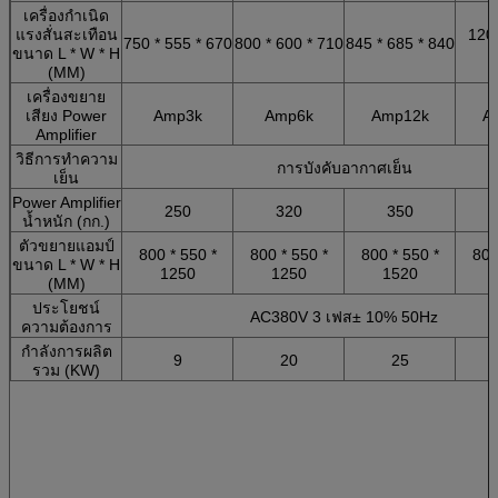
เครื่องกำเนิด
แรงสั่นสะเทือน
1200
750 * 555 * 670
800 * 600 * 710
845 * 685 * 840
ขนาด L * W * H
(MM)
เครื่องขยาย
เสียง Power
Amp3k
Amp6k
Amp12k
A
Amplifier
วิธีการทำความ
การบังคับอากาศเย็น
เย็น
Power Amplifier
250
320
350
น้ำหนัก (กก.)
ตัวขยายแอมป์
800 * 550 *
800 * 550 *
800 * 550 *
800
ขนาด L * W * H
1250
1250
1520
(MM)
ประโยชน์
AC380V 3 เฟส± 10% 50Hz
ความต้องการ
กำลังการผลิต
9
20
25
รวม (KW)