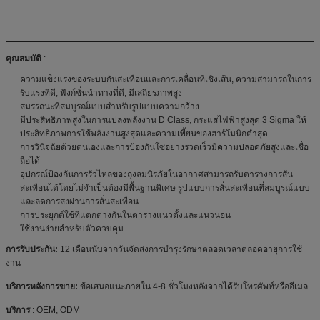
คุณสมบัติ
:
ความแข็งแรงของระบบกันสะเทือนและการเคลื่อนที่เชิงเส้น, ความสามารถในการ
รับแรงที่ดี, ฟังก์ชั่นนำทางที่ดี, มีเสถียรภาพสูง
สมรรถนะที่สมบูรณ์แบบสำหรับรูปแบบความกว้าง
มีประสิทธิภาพสูงในการแปลงพลังงาน D Class, กระแสไฟฟ้าสูงสุด 3 Sigma ให้
ประสิทธิภาพการใช้พลังงานสูงสุดและความเพี้ยนของฮาร์โมนิกต่ำสุด
การวินิจฉัยด้วยตนเองและการป้องกันโซ่อย่างรวดเร็วมีความปลอดภัยสูงและเชื่อ
ถือได้
อุปกรณ์ป้องกันการรั่วไหลของถุงลมนิรภัยในอากาศสามารถรับตารางการสั่น
สะเทือนได้โดยไม่จำเป็นต้องมีพื้นฐานพิเศษ
รูปแบบการสั่นสะเทือนที่สมบูรณ์แบบ
และลดการส่งผ่านการสั่นสะเทือน
การประยุกต์ใช้ที่แตกต่างกันในตารางแนวตั้งและแนวนอน
ใช้งานง่ายสำหรับตัวควบคุม
การรับประกัน:
12 เดือนนับจากวันจัดส่งการบำรุงรักษาตลอดเวลาตลอดอายุการใช้
งาน
บริการหลังการขาย:
ข้อเสนอแนะภายใน 4-8 ชั่วโมงหลังจากได้รับโทรศัพท์หรืออีเมล
บริการ
: OEM, ODM