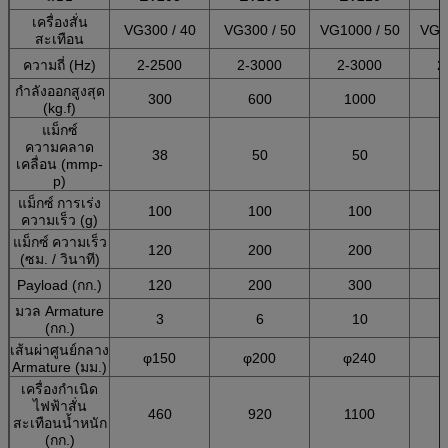
เครื่องสั่น
VG300 / 40
VG300 / 50
VG1000 / 50
VG2
สะเทือน
ความถี่ (Hz)
2-2500
2-3000
2-3000
2
กำลังออกสูงสุด
300
600
1000
(kg.f)
แม็กซ์
ความคลาด
38
50
50
เคลื่อน (mmp-
p)
แม็กซ์
การเร่ง
100
100
100
ความเร็ว (g)
แม็กซ์
ความเร็ว
120
200
200
(ซม. / วินาที)
Payload (กก.)
120
200
300
มวล Armature
3
6
10
(กก.)
เส้นผ่าศูนย์กลาง
φ150
φ200
φ240
Armature (มม.)
เครื่องกำเนิด
ไฟฟ้าสั่น
460
920
1100
สะเทือนน้ำหนัก
(กก.)