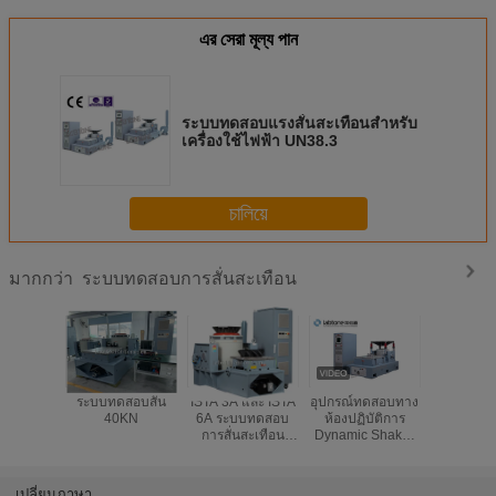
এর সেরা মূল্য পান
ระบบทดสอบแรงสั่นสะเทือนสำหรับ
เครื่องใช้ไฟฟ้า UN38.3
চালিয়ে
ระบบทดสอบการสั่นสะเทือน
มากกว่า
ระบบทดสอบสั่น
ISTA 3A และ ISTA
อุปกรณ์ทดสอบทาง
Highly Ac
40KN
6A ระบบทดสอบ
ห้องปฏิบัติการ
Vibratio
การสั่นสะเทือน
Dynamic Shaker
Syste
มาตรฐานของ
สำหรับการทดสอบ
Channels 
Amazon ด้วยตัว
การสั่นสะเทือนของ
3000
ควบคุม 8-CH
ชิ้นส่วนยานยนต์
Frequenc
เปลี่ยนภาษา