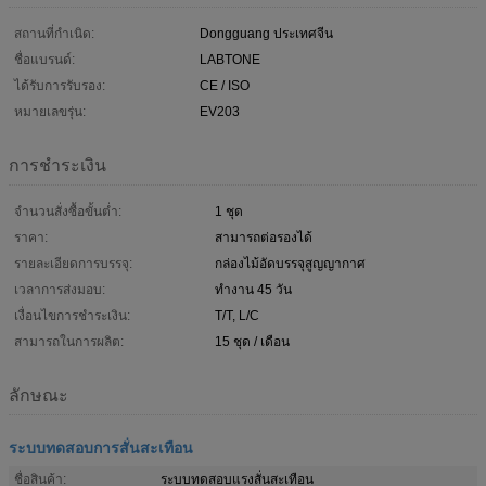
สถานที่กำเนิด:
Dongguang ประเทศจีน
ชื่อแบรนด์:
LABTONE
ได้รับการรับรอง:
CE / ISO
หมายเลขรุ่น:
EV203
การชำระเงิน
จำนวนสั่งซื้อขั้นต่ำ:
1 ชุด
ราคา:
สามารถต่อรองได้
รายละเอียดการบรรจุ:
กล่องไม้อัดบรรจุสูญญากาศ
เวลาการส่งมอบ:
ทำงาน 45 วัน
เงื่อนไขการชำระเงิน:
T/T, L/C
สามารถในการผลิต:
15 ชุด / เดือน
ลักษณะ
ระบบทดสอบการสั่นสะเทือน
ชื่อสินค้า:
ระบบทดสอบแรงสั่นสะเทือน