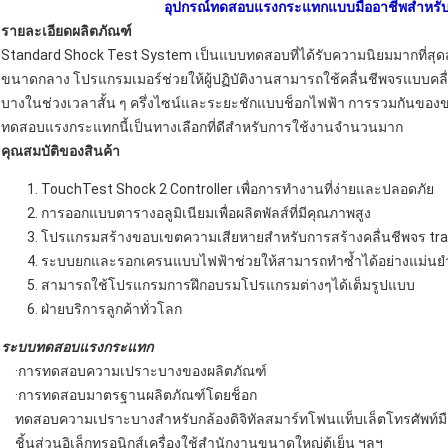
อุปกรณ์ทดสอบแรงกระแทกแบบมืออาชีพสำหรับกล
รายละเอียดผลิตภัณฑ์
Standard Shock Test System เป็นแบบทดสอบที่ได้รับความนิยมมากที่
ขนาดกลาง โปรแกรมเมอร์ช่วยให้ผู้ปฏิบัติงานสามารถใช้คลื่นชีพจรแบบคล
บางในช่วงเวลาสั้น ๆ ครึ่งไซน์และระยะชักแบบช็อกไฟฟ้า การรวมกันของ
ทดสอบแรงกระแทกนี้เป็นทางเลือกที่ดีสำหรับการใช้งานจำนวนมาก
คุณสมบัติของสินค้า
TouchTest Shock 2 Controller เพื่อการทำงานที่ง่ายและปลอดภัย
การออกแบบตารางอลูมิเนียมเพื่อผลิตพัลส์ที่มีคุณภาพสูง
โปรแกรมสร้างขอบเขตความเสียหายสำหรับการสร้างคลื่นชีพจร trap
ระบบยกและรอกเครนแบบไฟฟ้าช่วยให้สามารถทำซ้ำได้อย่างแม่นย
สามารถใช้โปรแกรมการฝึกอบรมโปรแกรมต่างๆได้เต็มรูปแบบ
ฝ่ายบริการลูกค้าทั่วโลก
ระบบทดสอบแรงกระแทก
·การทดสอบความเปราะบางของผลิตภัณฑ์
·การทดสอบมาตรฐานผลิตภัณฑ์โดยช็อก
ทดสอบความเปราะบางสำหรับกล้องดิจิทัลสมาร์ทโฟนแท็บเล็ตโทรศัพท์มือถื
ชิ้นส่วนอิเล็กทรอนิกส์เครื่องใช้สำนักงานขนาดใหญ่ตู้เย็น ฯลฯ