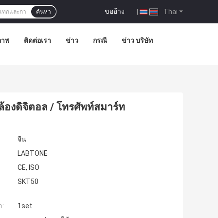
ขออ้าง
|
Thai
ค้นหา
ภาพ
ติดต่อเรา
ข่าว
กรณี
ข่าว บริษัท
งดิจิตอล / โทรศัพท์สมาร์ท
จีน
LABTONE
CE, ISO
SKT50
ำ:
1set