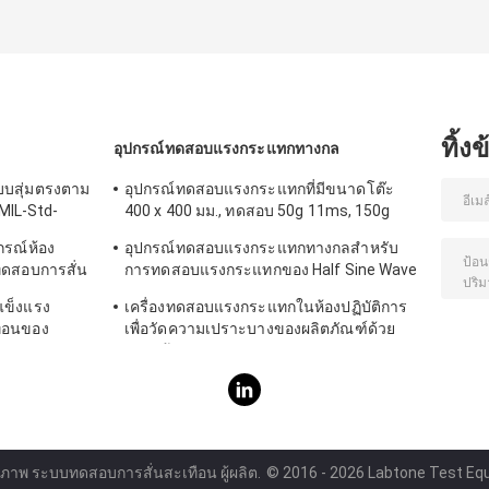
และโทรศัพท์สมาร์ท
- STD -810F
โฟน
ทิ้ง
อุปกรณ์ทดสอบแรงกระแทกทางกล
บบสุ่มตรงตาม
อุปกรณ์ทดสอบแรงกระแทกที่มีขนาดโต๊ะ
MIL-Std-
400 x 400 มม., ทดสอบ 50g 11ms, 150g
6ms
ปกรณ์ห้อง
อุปกรณ์ทดสอบแรงกระแทกทางกลสำหรับ
ทดสอบการสั่น
การทดสอบแรงกระแทกของ Half Sine Wave
IEC62281
แข็งแรง
เครื่องทดสอบแรงกระแทกในห้องปฏิบัติการ
ือนของ
เพื่อวัดความเปราะบางของผลิตภัณฑ์ด้วย
ระบบป้องกัน
ุณภาพ ระบบทดสอบการสั่นสะเทือน ผู้ผลิต.
© 2016 - 2026 Labtone Test Equi