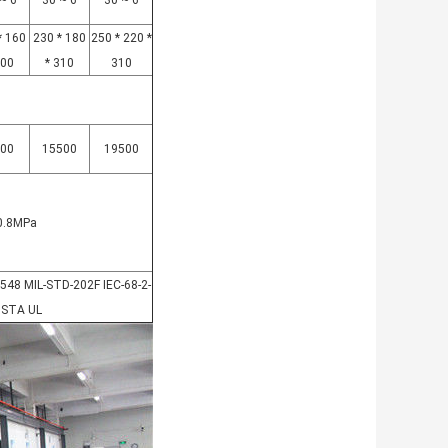
~ 6
30 ~ 6
30 ~ 6
* 160
230 * 180
250 * 220 *
300
* 310
310
00
15500
19500
 0.8MPa
48 MIL-STD-202F IEC-68-2-
ISTA UL