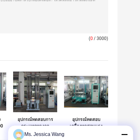
(
0
/ 3000)
ง
อุปกรณ์ทดสอบการ
อุปกรณ์ทดสอบ
00
กระแทกทางกล
เครื่องทดสอบแรง
ง
ความเร็วสูง 35,000
กระแทกแบบนิวเม
Ms. Jessica Wang
IL
กรัมพร้อมโหลด 35
ติกเพื่อทดสอบส่วน