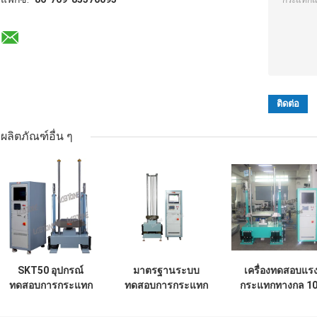
ผลิตภัณฑ์อื่น ๆ
SKT50 อุปกรณ์
มาตรฐานระบบ
เครื่องทดสอบแร
ทดสอบการกระแทก
ทดสอบการกระแทก
กระแทกทางกล 1
ทางกล 50 กก
ทางกล 2 ช่อง
กก., ขนาดตารา
สำหรับกล้องดิจิตอล
70 * 80 ซม. พบ M