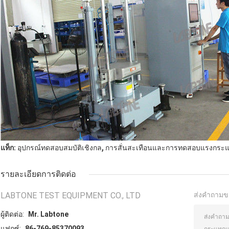
,
แท็ก:
อุปกรณ์ทดสอบสมบัติเชิงกล
การสั่นสะเทือนและการทดสอบแรงกระ
รายละเอียดการติดต่อ
LABTONE TEST EQUIPMENT CO., LTD
ส่งคำถามข
ผู้ติดต่อ:
Mr. Labtone
แฟกซ์:
86-769-85370093